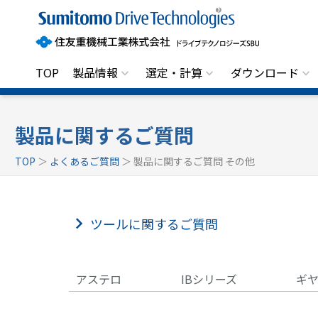
住
友
重
機
械
工
TOP
製品情報
選定・計算
ダウンロード
業
株
式
会
社
製品に関するご質問
ド
ラ
TOP
＞
よくあるご質問
＞ 製品に関するご質問 その他
イ
ブ
テ
ク
ノ
ツールに関するご質問
ロ
ジ
ー
ズ
S
アステロ
IBシリーズ
ギ
B
U