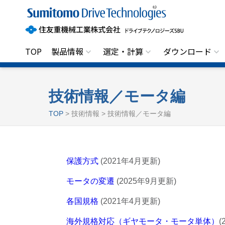
住
友
重
機
械
工
TOP
製品情報
選定・計算
ダウンロード
業
株
式
会
社
技術情報／モータ編
ド
ラ
TOP
> 技術情報 > 技術情報／モータ編
イ
ブ
テ
ク
ノ
ロ
保護方式
(2021年4月更新)
ジ
ー
モータの変遷
(2025年9月更新)
ズ
S
B
各国規格
(2021年4月更新)
U
海外規格対応（ギヤモータ・モータ単体）
(