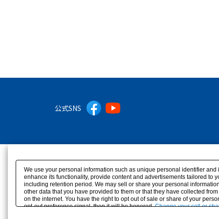
公式SNS
We use your personal information such as unique personal identifier and 
enhance its functionality, provide content and advertisements tailored to 
including retention period. We may sell or share your personal information
other data that you have provided to them or that they have collected from
on the internet. You have the right to opt out of sale or share of your pers
opt-out preference signal, then it will be honored.
Change your sell or sha