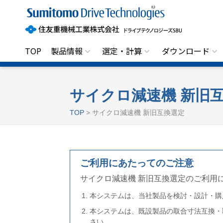
住
友
重
機
械
工
TOP
製品情報
選定・計算
ダウンロード
業
株
式
会
社
サイクロ減速機 新旧
ド
ラ
TOP
> サイクロ減速機 新旧互換選定
イ
ブ
テ
ク
ノ
ロ
ご利用にあたってのご注意
ジ
ー
サイクロ減速機 新旧互換選定のご利用
ズ
S
本システムは、当社製品を検討・設計・購
B
U
本システムは、既設製品の取合寸法互換・
さい。