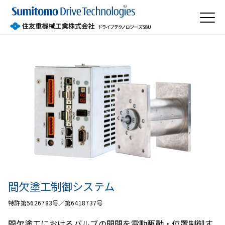
間欠塗工制御システム
特許第5626783号／第6418737号
間欠塗工におけるバルブの開閉を電動駆動・位置制御す