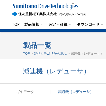
住
友
重
機
械
工
TOP
製品情報
選定・計算
ダウンロード
業
株
式
会
社
製品一覧
ド
ラ
TOP
>
製品カテゴリから選ぶ
> 減速機（レデューサ）
イ
ブ
テ
ク
減速機（レデューサ）
ノ
ロ
ジ
ー
ズ
S
ギヤモータ
減速機（レデューサ）
B
U