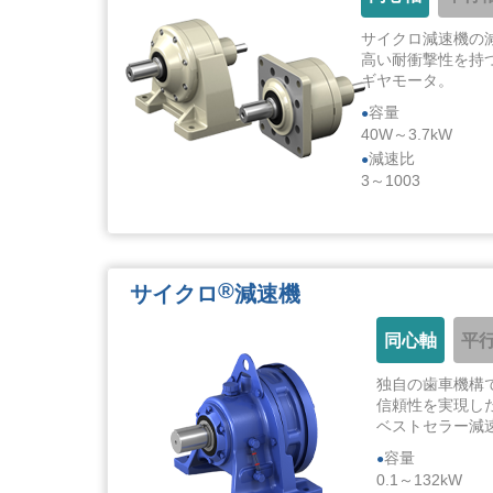
サイクロ減速機の
高い耐衝撃性を持
ギヤモータ。
容量
40W～3.7kW
減速比
3～1003
®
サイクロ
減速機
同心軸
平
独自の歯車機構
信頼性を実現し
ベストセラー減
容量
0.1～132kW