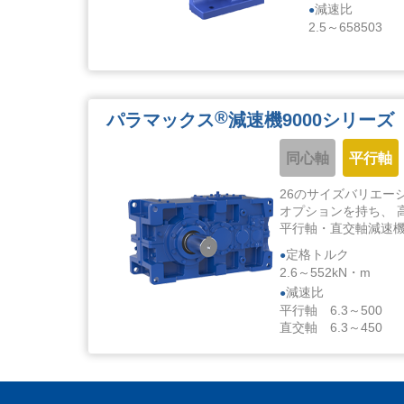
減速比
2.5～658503
®
パラマックス
減速機9000シリーズ
同心軸
平行軸
26のサイズバリエー
オプションを持ち、 
平行軸・直交軸減速
定格トルク
2.6～552kN・m
減速比
平行軸 6.3～500
直交軸 6.3～450