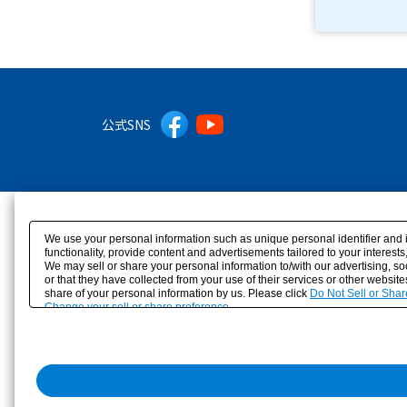
公式SNS
We use your personal information such as unique personal identifier and 
functionality, provide content and advertisements tailored to your interes
We may sell or share your personal information to/with our advertising, s
or that they have collected from your use of their services or other websit
share of your personal information by us. Please click
Do Not Sell or Shar
Change your sell or share preference