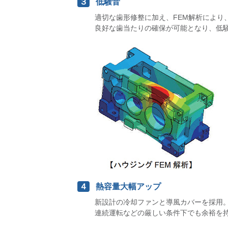
３
低騒音
適切な歯形修整に加え、FEM解析によ
良好な歯当たりの確保が可能となり、低
４
熱容量大幅アップ
新設計の冷却ファンと導風カバーを採用
連続運転などの厳しい条件下でも余裕を