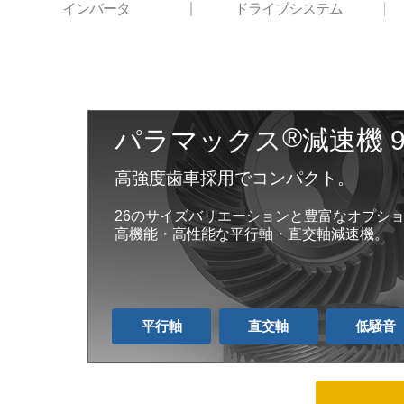
インバータ
ドライブシステム
®
パラマックス
減速機 
高強度歯車採用でコンパクト。
26のサイズバリエーションと豊富なオプシ
高機能・高性能な平行軸・直交軸減速機。
平行軸
直交軸
低騒音