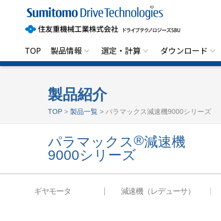
住
友
重
機
械
工
TOP
製品情報
選定・計算
ダウンロード
業
株
式
会
社
製品紹介
ド
ラ
TOP
>
製品一覧
> パラマックス減速機9000シリーズ
イ
ブ
テ
®
パラマックス
減速機
ク
ノ
9000シリーズ
ロ
ジ
ー
ズ
S
ギヤモータ
減速機（レデューサ）
B
U