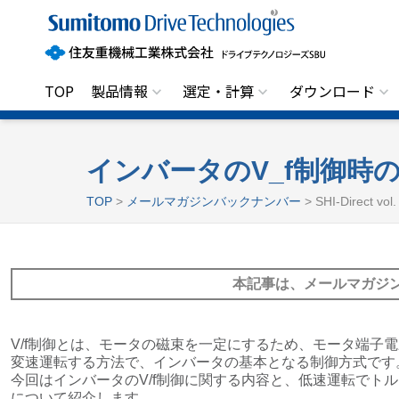
住
友
重
機
械
工
TOP
製品情報
選定・計算
ダウンロード
業
株
式
会
社
インバータのV_f制御時
ド
ラ
TOP
>
メールマガジンバックナンバー
> SHI-Direct v
イ
ブ
テ
ク
ノ
本記事は、メールマガジ
ロ
ジ
ー
ズ
S
V/f制御とは、モータの磁束を一定にするため、モータ端子
B
変速運転する方法で、インバータの基本となる制御方式です
U
今回はインバータのV/f制御に関する内容と、低速運転でト
について紹介します。