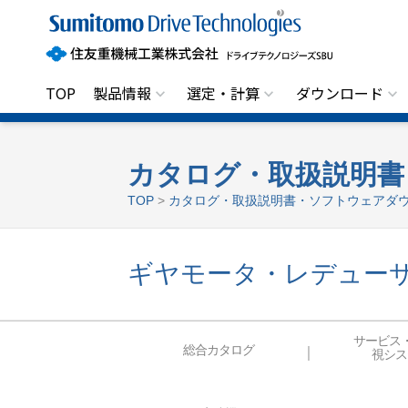
住
友
重
機
械
工
TOP
製品情報
選定・計算
ダウンロード
業
株
式
会
社
カタログ・取扱説明書
ド
TOP
>
カタログ・取扱説明書・ソフトウェアダ
ラ
イ
ブ
テ
ク
ギヤモータ・レデュー
ノ
ロ
ジ
ー
ズ
サービス
S
総合カタログ
視シス
B
U