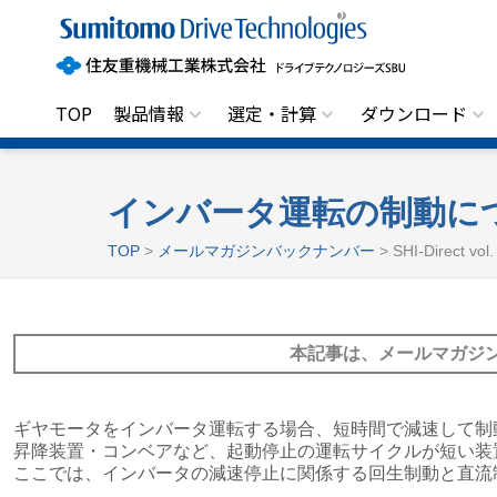
住
友
重
機
械
工
TOP
製品情報
選定・計算
ダウンロード
業
株
式
会
社
インバータ運転の制動に
ド
ラ
TOP
>
メールマガジンバックナンバー
> SHI-Direct v
イ
ブ
テ
ク
ノ
本記事は、メールマガジ
ロ
ジ
ー
ズ
S
ギヤモータをインバータ運転する場合、短時間で減速して制
B
昇降装置・コンベアなど、起動停止の運転サイクルが短い装
U
ここでは、インバータの減速停止に関係する回生制動と直流