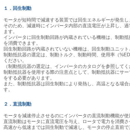
１．回生制動
モータが短時間で減速する装置では回生エネルギーが発生し
そのため、減速時にインバータ内部の直流電圧が上昇し、過
ます。
インバータに回生制動回路が内蔵されている機種は、制動抵
を消費できます。
回生制動回路が内蔵されていない機種は、回生制動ユニット
制動抵抗器の選定は、制動トルク、制動時間、使用率（%E
ください。
（制動抵抗器の選定は、インバータのカタログを参照してく
制動抵抗器を使用する際の注意点として、制動抵抗器にサー
をする必要があります。
また、制動抵抗器は回生制動により発熱し、高温となる場合
す。
２．直流制動
モータを減速停止させるのにインバータの直流制動機能が使
直流制動はモータに直流電圧を与え、ロータで電力を消費さ
高速から低速までは回生制動で減速し、モータの停止直前で