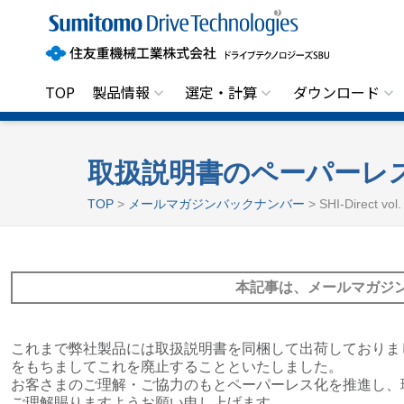
住
友
重
機
械
工
TOP
製品情報
選定・計算
ダウンロード
業
株
式
会
社
取扱説明書のペーパーレ
ド
ラ
TOP
>
メールマガジンバックナンバー
> SHI-Direct v
イ
ブ
テ
ク
ノ
本記事は、メールマガジ
ロ
ジ
ー
ズ
S
これまで弊社製品には取扱説明書を同梱して出荷しておりまし
B
をもちましてこれを廃止することといたしました。
U
お客さまのご理解・ご協力のもとペーパーレス化を推進し、
ご理解賜りますようお願い申し上げます。