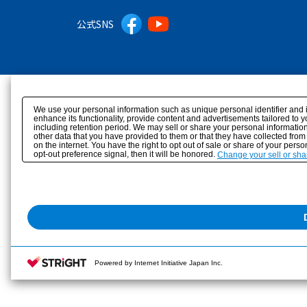
公式SNS
We use your personal information such as unique personal identifier and 
enhance its functionality, provide content and advertisements tailored to 
including retention period. We may sell or share your personal information
other data that you have provided to them or that they have collected from
on the internet. You have the right to opt out of sale or share of your pers
opt-out preference signal, then it will be honored.
Change your sell or sha
Powered by Internet Initiative Japan Inc.