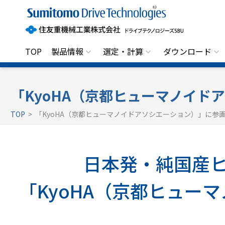
住
友
重
機
械
工
TOP
製品情報
選定・計算
ダウンロード
業
株
式
会
社
「KyoHA（京都ヒューマノイド
ド
ラ
TOP
> 「KyoHA（京都ヒューマノイドアソシエーション）」に参
イ
ブ
テ
ク
ノ
日本発・純国産
ロ
ジ
ー
「KyoHA（京都ヒュー
ズ
S
B
U