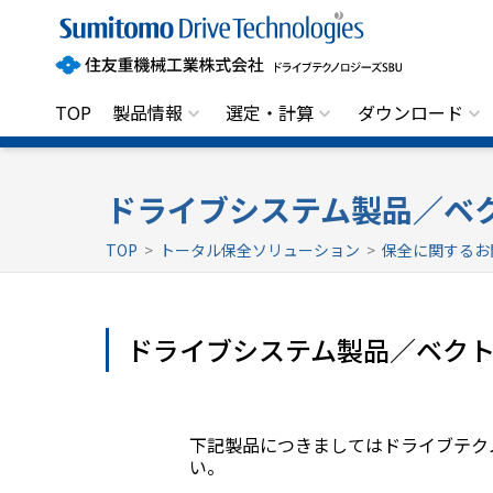
住
友
重
機
械
工
TOP
製品情報
選定・計算
ダウンロード
業
株
式
会
社
ドライブシステム製品／ベ
ド
ラ
TOP
>
トータル保全ソリューション
>
保全に関するお
イ
ブ
テ
ク
ノ
ドライブシステム製品／ベク
ロ
ジ
ー
ズ
S
B
下記製品につきましてはドライブテク
U
い。