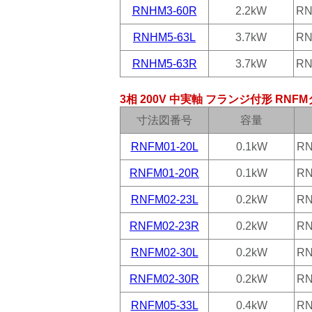
RNHM3-60R
2.2kW
RN
RNHM5-63L
3.7kW
RN
RNHM5-63R
3.7kW
RN
3相 200V 中実軸 フランジ付形 RNF
寸法図番号
容量
RNFM01-20L
0.1kW
RN
RNFM01-20R
0.1kW
RN
RNFM02-23L
0.2kW
RN
RNFM02-23R
0.2kW
RN
RNFM02-30L
0.2kW
RN
RNFM02-30R
0.2kW
RN
RNFM05-33L
0.4kW
RN