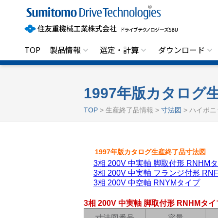
住
友
重
機
械
工
TOP
製品情報
選定・計算
ダウンロード
業
株
式
会
社
1997年版カタログ
ド
ラ
TOP
> 生産終了品情報 >
寸法図
> ハイポニ
イ
ブ
テ
ク
ノ
1997年版カタログ生産終了品寸法図
ロ
3相 200V 中実軸 脚取付形 RNHM
ジ
ー
3相 200V 中実軸 フランジ付形 R
ズ
3相 200V 中空軸 RNYMタイプ
S
B
U
3相 200V 中実軸 脚取付形 RNHMタイ
寸法図番号
容量