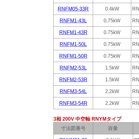
RNFM05-33R
0.4kW
RN
RNFM1-43L
0.75kW
RN
RNFM1-43R
0.75kW
RN
RNFM1-50L
0.75kW
RN
RNFM1-50R
0.75kW
RN
RNFM2-53L
1.5kW
RN
RNFM2-53R
1.5kW
RN
RNFM3-54L
2.2kW
RN
RNFM3-54R
2.2kW
RN
3相 200V 中空軸 RNYMタイプ
寸法図番号
容量