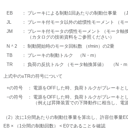
EB
： ブレーキによる制動1回あたりの制動仕事量 （
JL
： ブレーキ付モータ以外の総慣性モーメント （モー
JM
：
ブレーキ付モータの慣性モーメント （モータ軸換
（カタログの技術資料をご参照ください）
N＾2
： 制動開始時のモータ回転数 （r/min）の2乗
TB
： ブレーキの制動トルク （N・m）
TR
： 負荷の反抗トルク （モータ軸換算値） （N・m
上式中の±TRの符号について
+の符号
： 電源をOFFした時、負荷トルクがブレーキと
−の符号
：
電源をOFFした時、負荷トルクがブレーキと
（例えば昇降装置での下降動作に相当し、電源
（2）次に1分間あたりの制動仕事量を算出し、許容仕事量E
EB × （1分間の制動回数） < E0であることを確認