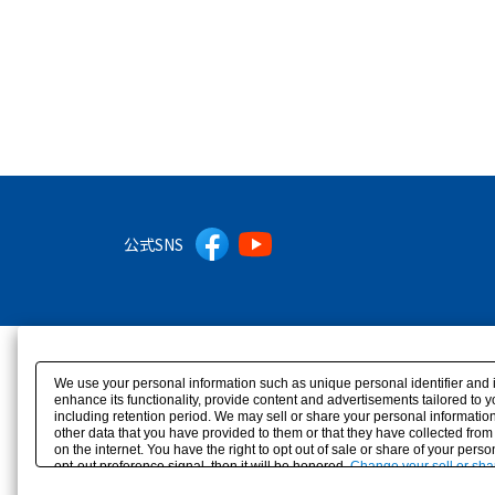
公式SNS
We use your personal information such as unique personal identifier and 
enhance its functionality, provide content and advertisements tailored to 
including retention period. We may sell or share your personal information
other data that you have provided to them or that they have collected from
on the internet. You have the right to opt out of sale or share of your pers
opt-out preference signal, then it will be honored.
Change your sell or sha