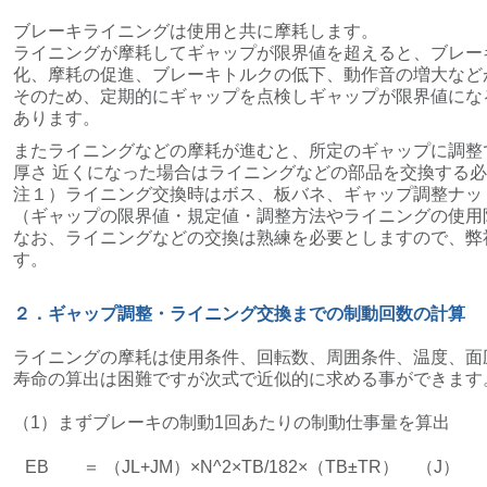
ブレーキライニングは使用と共に摩耗します。
ライニングが摩耗してギャップが限界値を超えると、ブレー
化、摩耗の促進、ブレーキトルクの低下、動作音の増大など
そのため、定期的にギャップを点検しギャップが限界値にな
あります。
またライニングなどの摩耗が進むと、所定のギャップに調整
厚さ 近くになった場合はライニングなどの部品を交換する
注１）ライニング交換時はボス、板バネ、ギャップ調整ナッ
（ギャップの限界値・規定値・調整方法やライニングの使用
なお、ライニングなどの交換は熟練を必要としますので、弊
す。
２．ギャップ調整・ライニング交換までの制動回数の計算
ライニングの摩耗は使用条件、回転数、周囲条件、温度、面
寿命の算出は困難ですが次式で近似的に求める事ができます
（1）まずブレーキの制動1回あたりの制動仕事量を算出
EB
＝ （JL+JM）×N^2×TB/182×（TB±TR） （J）