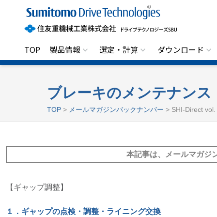
住
友
重
機
械
工
TOP
製品情報
選定・計算
ダウンロード
業
株
式
会
社
ブレーキのメンテナンス
ド
ラ
TOP
>
メールマガジンバックナンバー
> SHI-Direct v
イ
ブ
テ
ク
ノ
本記事は、メールマガジ
ロ
ジ
ー
ズ
S
【ギャップ調整】
B
U
１．ギャップの点検・調整・ライニング交換