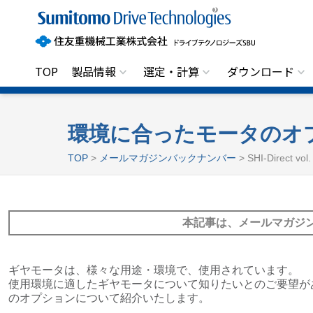
住
友
重
機
械
工
TOP
製品情報
選定・計算
ダウンロード
業
株
式
会
社
環境に合ったモータのオ
ド
ラ
TOP
>
メールマガジンバックナンバー
> SHI-Direct v
イ
ブ
テ
ク
ノ
本記事は、メールマガジ
ロ
ジ
ー
ズ
S
ギヤモータは、様々な用途・環境で、使用されています。
B
使用環境に適したギヤモータについて知りたいとのご要望が
U
のオプションについて紹介いたします。