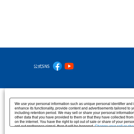
公式SNS
We use your personal information such as unique personal identifier and 
enhance its functionality, provide content and advertisements tailored to 
including retention period. We may sell or share your personal information
other data that you have provided to them or that they have collected from
on the internet. You have the right to opt out of sale or share of your pers
opt-out preference signal, then it will be honored.
Change your sell or sha