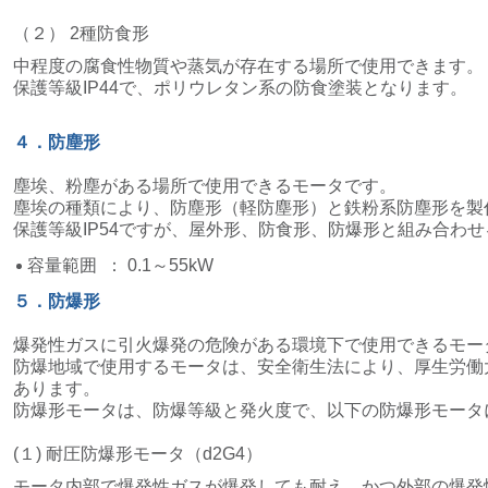
（２） 2種防食形
中程度の腐食性物質や蒸気が存在する場所で使用できます。
保護等級IP44で、ポリウレタン系の防食塗装となります。
４．防塵形
塵埃、粉塵がある場所で使用できるモータです。
塵埃の種類により、防塵形（軽防塵形）と鉄粉系防塵形を製
保護等級IP54ですが、屋外形、防食形、防爆形と組み合わ
容量範囲
： 0.1～55kW
５．防爆形
爆発性ガスに引火爆発の危険がある環境下で使用できるモー
防爆地域で使用するモータは、安全衛生法により、厚生労働
あります。
防爆形モータは、防爆等級と発火度で、以下の防爆形モータ
(１) 耐圧防爆形モータ（d2G4）
モータ内部で爆発性ガスが爆発しても耐え、かつ外部の爆発