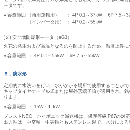
ータです。
容量範囲
（商用運転用）
： 4P 0.1～37kW
6P 7.5～3
（インバータ用）
： 4P 0.2～55kW
(２) 安全増防爆形モータ（eG3）
火花の発生および高温となるのを防止するため、温度上昇に
容量範囲
： 4P 0.1～55kW
6P 7.5～55kW
６．防水形
定期的に水洗いを行い、水がかかる場所で使用することができ
キャブタイヤケーブル式または屋外形端子箱が適用され、銘
ります。
容量範囲
： 15W～11kW
プレストNEO、ハイポニック減速機は、保護等級IP67の対
出力軸は、中空軸・中実軸ともステンレス製で、水分による