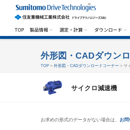
住
友
重
機
械
工
TOP
製品情報
選定・計算
ダウンロード
業
株
式
会
社
外形図・CADダウン
ド
ラ
TOP
>
外形図・CADダウンロードコーナー
> サ
イ
ブ
テ
ク
サイクロ減速機
ノ
ロ
ジ
ー
ズ
S
B
お求めの形式のデータがない場合は、
お問
U