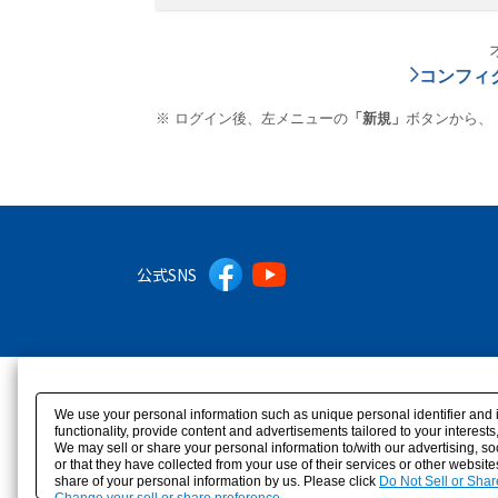
コンフィ
ログイン後、左メニューの
「新規」
ボタンから、
公式SNS
We use your personal information such as unique personal identifier and 
functionality, provide content and advertisements tailored to your interes
We may sell or share your personal information to/with our advertising, s
or that they have collected from your use of their services or other websit
share of your personal information by us. Please click
Do Not Sell or Shar
Change your sell or share preference