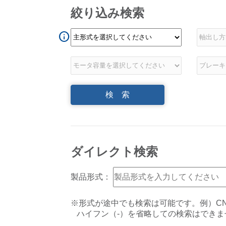
絞り込み検索
info
ダイレクト検索
製品形式：
※形式が途中でも検索は可能です。例）CNVM
ハイフン（-）を省略しての検索はできません。例）