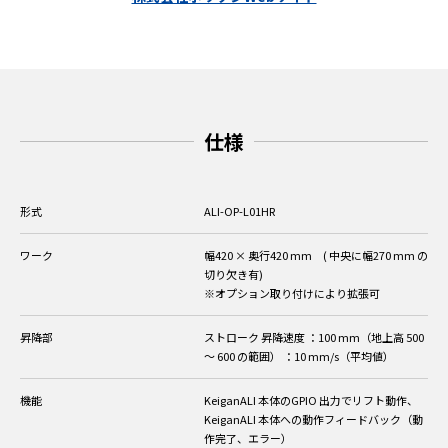
仕様
形式
ALI-OP-L01HR
ワーク
幅420 × 奥行420 mm ( 中央に幅270 mm の
切り欠き有)
※オプション取り付けにより拡張可
昇降部
ストローク
昇降速度
：100 mm（地上高 500
～ 600 の範囲）
：10 mm/s（平均値）
機能
KeiganALI 本体のGPIO 出力でリフト動作、
KeiganALI 本体への動作フィードバック（動
作完了、エラー）