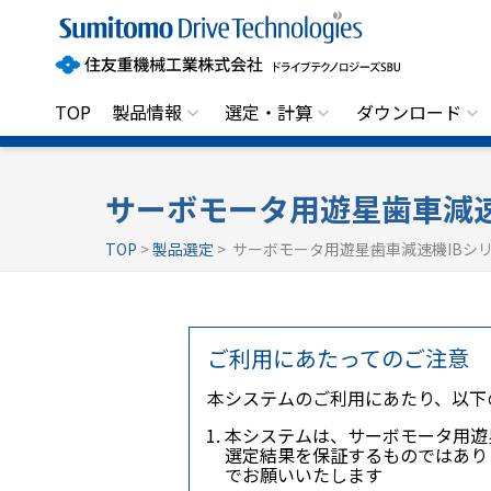
住
友
重
機
械
工
TOP
製品情報
選定・計算
ダウンロード
業
株
式
会
社
サーボモータ用遊星歯車減速
ド
ラ
TOP
>
製品選定
> サーボモータ用遊星歯車減速機IBシ
イ
ブ
テ
ク
ノ
ロ
ご利用にあたってのご注意
ジ
ー
本システムのご利用にあたり、以下
ズ
S
本システムは、サーボモータ用遊
B
選定結果を保証するものではあり
U
でお願いいたします