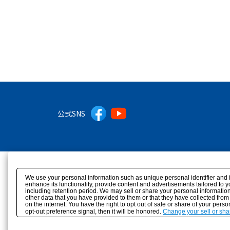
公式SNS
We use your personal information such as unique personal identifier and 
enhance its functionality, provide content and advertisements tailored to 
including retention period. We may sell or share your personal information
other data that you have provided to them or that they have collected from
on the internet. You have the right to opt out of sale or share of your pers
opt-out preference signal, then it will be honored.
Change your sell or sha