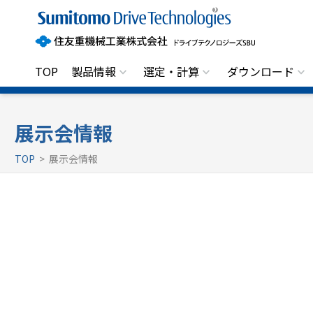
住
友
重
機
械
工
TOP
製品情報
選定・計算
ダウンロード
業
株
式
会
社
展示会情報
ド
ラ
TOP
> 展示会情報
イ
ブ
テ
ク
ノ
ロ
ジ
ー
ズ
S
B
U