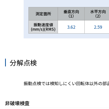
垂直方向
水平方向
測定箇所
（1）
（2）
振動速度値
3.62
2.59
(mm/s)(RMS)
分解点検
振動点検では検知しにくい回転体以外の部
非破壊検査