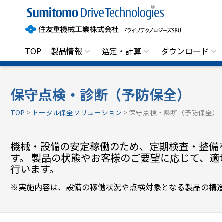
住
友
重
機
械
工
TOP
製品情報
選定・計算
ダウンロード
業
株
式
会
社
保守点検・診断（予防保全）
ド
ラ
TOP
>
トータル保全ソリューション
> 保守点検・診断（予防保全）
イ
ブ
テ
機械・設備の安定稼働のため、定期検査・整備
ク
ノ
す。 製品の状態やお客様のご要望に応じて、適
ロ
行います。
ジ
ー
ズ
実施内容は、設備の稼働状況や点検対象となる製品の構
S
B
U