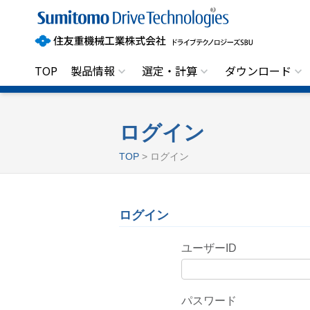
住
友
重
機
械
工
TOP
製品情報
選定・計算
ダウンロード
業
株
式
会
社
ログイン
ド
ラ
TOP
> ログイン
イ
ブ
テ
ク
ノ
ログイン
ロ
ジ
ー
ユーザーID
ズ
S
B
U
パスワード