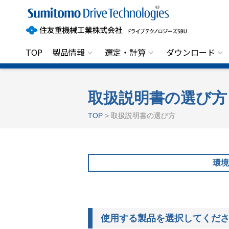
住
友
重
機
械
工
TOP
製品情報
選定・計算
ダウンロード
業
株
式
会
社
取扱説明書の選び方
ド
ラ
TOP
> 取扱説明書の選び方
イ
ブ
テ
ク
ノ
環境
ロ
ジ
ー
ズ
S
B
U
使用する製品を選択してくだ