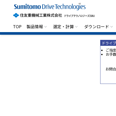
住
友
重
機
械
工
TOP
製品情報
選定・計算
ダウンロード
業
株
式
会
ドライブ
社
ご指
お手
ド
ラ
イ
ブ
お問
テ
ク
ノ
ロ
ジ
ー
ズ
S
B
U