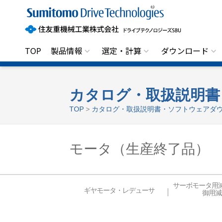
住
友
重
機
械
工
TOP
製品情報
選定・計算
ダウンロード
業
株
式
会
社
カタログ・取扱説明書
ド
TOP
>
カタログ・取扱説明書・ソフトウェアダ
ラ
イ
ブ
テ
ク
モータ（生産終了品）
ノ
ロ
ジ
ー
ズ
サーボモータ用
S
ギヤモータ・レデューサ
御用減
B
U