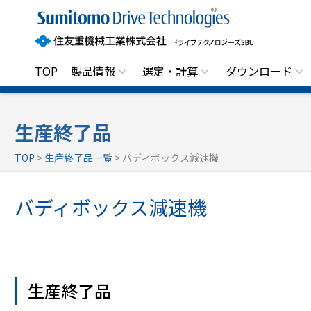
住
友
重
機
械
工
TOP
製品情報
選定・計算
ダウンロード
業
株
式
会
社
生産終了品
ド
ラ
TOP
>
生産終了品一覧
> バディボックス減速機
イ
ブ
テ
バディボックス減速機
ク
ノ
ロ
ジ
ー
ズ
S
B
生産終了品
U