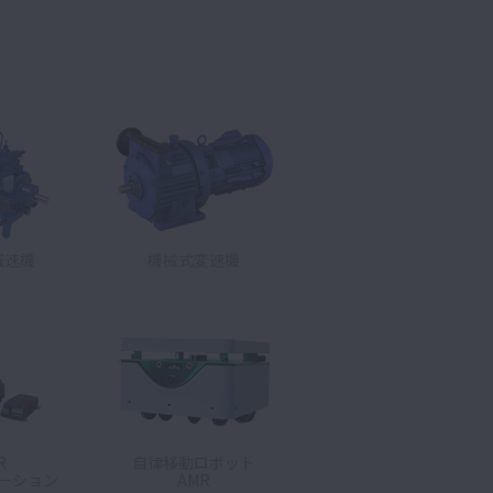
減速機
機械式変速機
R
自律移動ロボット
ーション
AMR