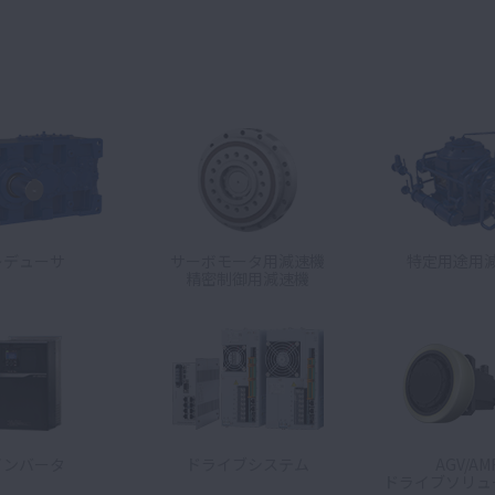
レデューサ
サーボモータ用減速機
特定用途用
精密制御用減速機
インバータ
ドライブシステム
AGV/AM
ドライブソリュ