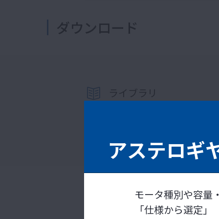
ダウンロード
ライブラリ
カタログ・取扱説明書・ソフトウェ
ライブラリへ
アステロギ
モータ種別や容量
生産終了品情報
「仕様から選定」
カタログ・取扱説明書・寸法図