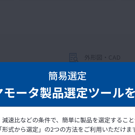
外形図・CAD
ア
形式で検索または仕様条件
簡易選定
機種別検索へ
ヤモータ製品選定ツール
・減速比などの条件で、簡単に製品を選定すること
技術情報マガジン
バックナンバー
「形式から選定」の2つの方法をご利用いただけま