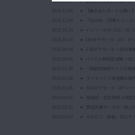
2025.12.09
組織名称変更のお知らせ
2025.12.08
【展示会レポート公開！】
2025.12.04
「KyoHA （京都ヒュー
2025.10.24
インバータHF-520、HF-
2025.10.14
SKKギヤモータ（AF、
2025.04.04
小型ギヤモータ 一部対象
2025.04.04
バイエル無段変速機 一部
2025.01.30
「精密制御用サイクロ減速
2025.01.06
ライタックス減速機の販
2025.01.06
SKKギヤモータ（AFシ
2024.04.01
給油栓・空気抜栓 仕様変
2023.10.20
弊社防爆モータの一部に
2023.04.03
カタログ、銘板、及びテ