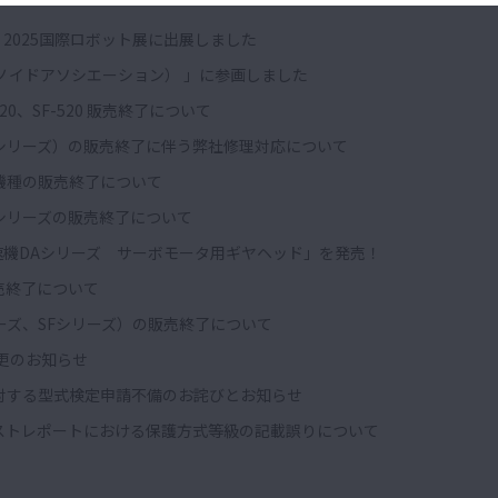
2025国際ロボット展に出展しました
マノイドアソシエーション） 」に参画しました
X20、SF-520 販売終了について
SFシリーズ）の販売終了に伴う弊社修理対応について
機種の販売終了について
シリーズの販売終了について
機DAシリーズ サーボモータ用ギヤヘッド」を発売！
売終了について
リーズ、SFシリーズ）の販売終了について
更のお知らせ
対する型式検定申請不備のお詫びとお知らせ
ストレポートにおける保護方式等級の記載誤りについて