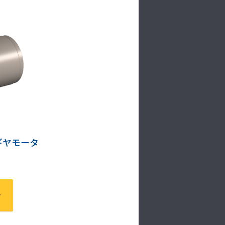
ギヤモータ
した