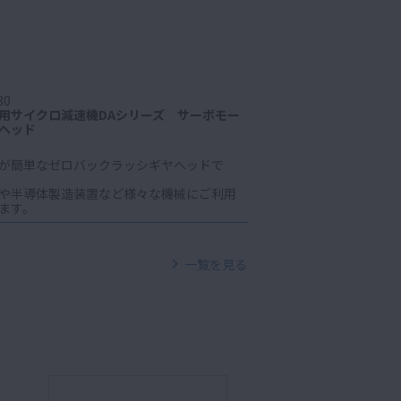
30
用サイクロ減速機DAシリーズ サーボモー
ヘッド
が簡単なゼロバックラッシギヤヘッドで
や半導体製造装置など様々な機械にご利用
ます。
一覧を見る