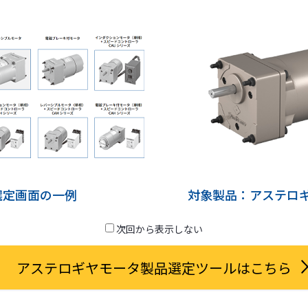
メンテナンス・レジリエンス2026に出展しました
クロ減速機 製品選定機能がより使いやすくなりました。
ヤモータ製品選定ツール公開！
機能フィルム展-FILMTECH JAPAN-大阪に出展しました
選定画面の一例
対象製品：アステロ
ge』の仕様変更について
速機の販売終了について
次回から表示しない
間・FAX番号変更のお知らせ
アステロギヤモータ製品選定ツールはこちら
ムS-CMSの販売終了について
製品およびサービスの脆弱性報告フォーム（英文サイト）」を公開しま