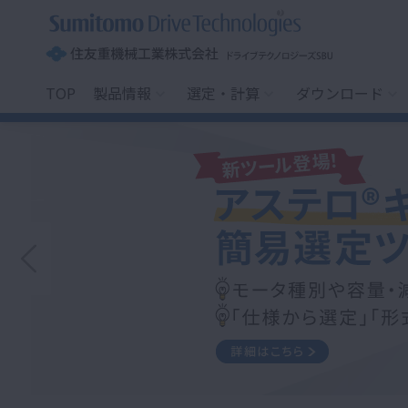
住
友
重
機
械
工
TOP
製品情報
選定・計算
ダウンロード
業
株
式
会
社
ド
ラ
イ
ブ
テ
ク
ノ
ロ
ジ
ー
ズ
S
B
U